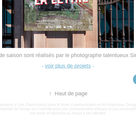
 de saison sont réalisés par le photographe talentueux S
-
voir plus de projets
-
↑
Haut de page
eelance à Lille (Saint André) dans le Nord. Communication et Art Graphique, Desig
la créativité de Design by Charlotte pour une communication efficace et plus accessi
son envie et répondre au mieux à ses attentes.