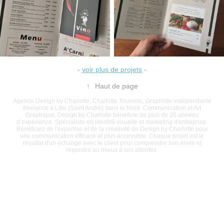
-
voir plus de projets
-
↑
Haut de page
Agence Design by Charlotte, Charlotte Tournois, Graphiste indépendante
freelance à Lille (Saint André) dans le Nord. Communication et Art
Graphique, Design by Charlotte bénéficie de plus de 20 années
d’expérience. Spécialiste en identité visuelle et marketing d'entreprise.
Bénéficiez de l'expertise et de la créativité de Design by Charlotte pour
une communication efficace et plus accessible. Chaque projet est le
résultat d'un échange avec le client pour comprendre son envie et
répondre au mieux à ses attentes.