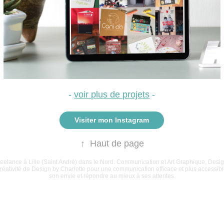
-
voir plus de projets
-
Visiter mon Instagram
↑
Haut de page
eelance à Lille (Saint André) dans le Nord. Communication et Art Graphique, Desig
la créativité de Design by Charlotte pour une communication efficace et plus accessi
son envie et répondre au mieux à ses attentes.