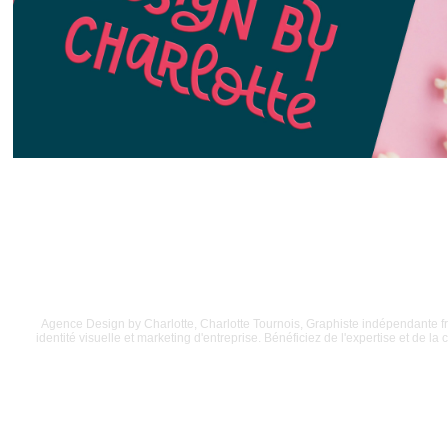
Agence Design by Charlotte, Charlotte Tournois, Graphiste indépendante fr
identité visuelle et marketing d'entreprise. Bénéficiez de l'expertise et de 