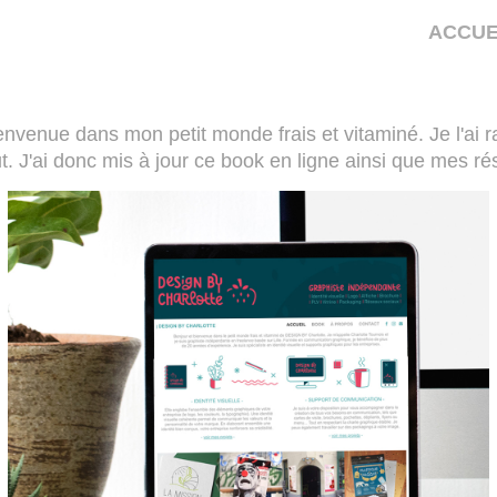
ACCUE
nvenue dans mon petit monde frais et vitaminé. Je l'ai r
t. J'ai donc mis à jour ce book en ligne ainsi que mes r