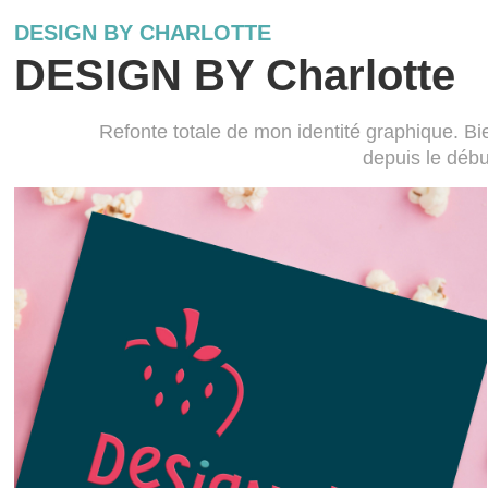
DESIGN BY CHARLOTTE
DESIGN BY Charlotte
Refonte totale de mon identité graphique. Bie
depuis le débu