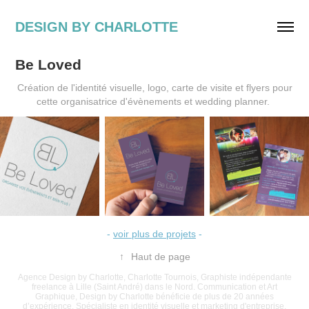
DESIGN BY CHARLOTTE
Be Loved
Création de l'identité visuelle, logo, carte de visite et flyers pour
cette organisatrice d'évènements et wedding planner.
-
voir plus de projets
-
↑
Haut de page
Agence Design by Charlotte, Charlotte Tournois, Graphiste indépendante
freelance à Lille (Saint André) dans le Nord. Communication et Art
Graphique, Design by Charlotte bénéficie de plus de 20 années
d’expérience. Spécialiste en identité visuelle et marketing d'entreprise.